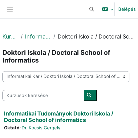
Tovább a fő tartalomhoz
Belépés
Keresési bemeneti adat
Oldalpanel
Kurzusok
Informatikai Kar
Doktori Iskola / Doctoral School of Informatics
Doktori Iskola / Doctoral School of
Informatics
Kurzuskategóriák
Kurzusok keresése
Kurzusok keresése
Informatikai Tudományok Doktori Iskola /
Doctoral School of informatics
Oktató:
Dr. Kocsis Gergely