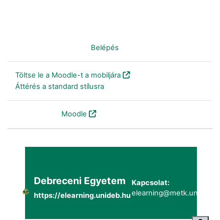
Nincs bejelentkezve. (
Belépés
)
Töltse le a Moodle-t a mobiljára
Áttérés a standard stílusra
Szolgáltatja a
Moodle
Debreceni Egyetem
Kapcsolat:
elearning@metk.unideb.h
https://elearning.unideb.hu