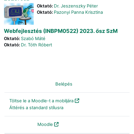
Oktató:
Dr. Jeszenszky Péter
Oktató:
Pazonyi Panna Krisztina
Webfejlesztés (INBPM0522) 2023. ősz SzM
Oktató:
Szabó Máté
Oktató:
Dr. Tóth Róbert
Nincs bejelentkezve. (
Belépés
)
Töltse le a Moodle-t a mobiljára
Áttérés a standard stílusra
Szolgáltatja a
Moodle