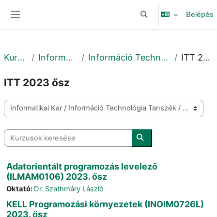
Tovább a fő tartalomhoz
Belépés
Keresési bemeneti adat
Oldalpanel
Kurzusok
Informatikai Kar
Információ Technológia Tanszék
ITT 2023 ősz
ITT 2023 ősz
Kurzuskategóriák
Kurzusok keresése
Kurzusok keresése
Adatorientált programozás levelező
(ILMAM0106) 2023. ősz
Oktató:
Dr. Szathmáry László
KELL Programozási környezetek (INOIM0726L)
2023. ősz