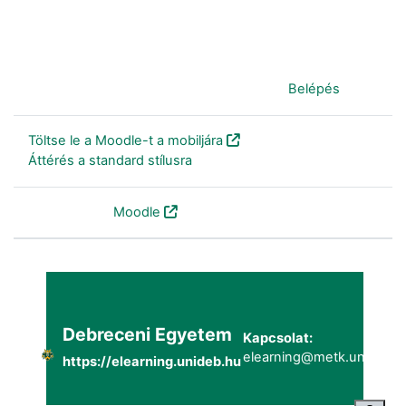
Jelenleg vendégként van bejelentkezve (
Belépés
)
Töltse le a Moodle-t a mobiljára
Áttérés a standard stílusra
Szolgáltatja a
Moodle
Debreceni Egyetem
Kapcsolat:
elearning@metk.unideb.h
https://elearning.unideb.hu