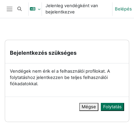
Tovább a fő tartalomhoz
Jelenleg vendégként van
Belépés
Keresési bemeneti adatok váltása
bejelentkezve
Oldalpanel
Bejelentkezés szükséges
Vendégek nem érik el a felhasználói profilokat. A
folytatáshoz jelentkezzen be teljes felhasználói
fiókadatokkal.
Mégse
Folytatás