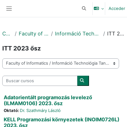
Salta al contenido principal
Acceder
Selector de búsqueda 
Panel lateral
Cursos
Faculty of Informatics
Információ Technológia Tanszék
ITT 2023 ősz
ITT 2023 ősz
Categorías
Buscar cursos
Buscar cursos
Adatorientált programozás levelező
(ILMAM0106) 2023. ősz
Oktató:
Dr. Szathmáry László
KELL Programozási környezetek (INOIM0726L)
2023. ősz