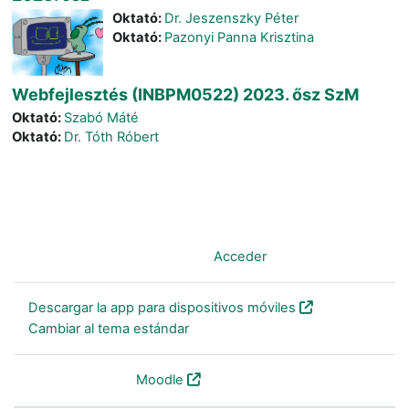
Oktató:
Dr. Jeszenszky Péter
Oktató:
Pazonyi Panna Krisztina
Webfejlesztés (INBPM0522) 2023. ősz SzM
Oktató:
Szabó Máté
Oktató:
Dr. Tóth Róbert
Usted no se ha identificado. (
Acceder
)
Descargar la app para dispositivos móviles
Cambiar al tema estándar
Desarrollado por
Moodle