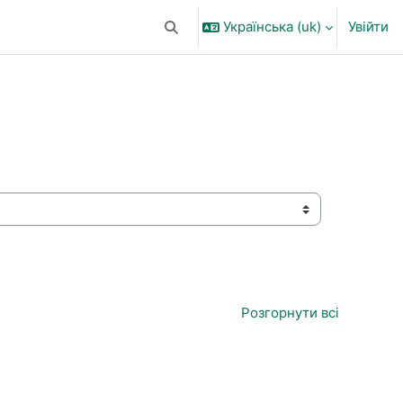
Українська ‎(uk)‎
Увійти
Переключити введення пошуку
Розгорнути всі