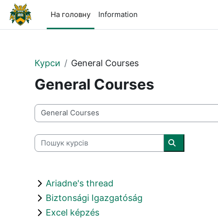
Перейти до головного вмісту
На головну
Information
Курси
General Courses
General Courses
Категорії курсів
Пошук курсів
Пошук курсі
Ariadne's thread
Biztonsági Igazgatóság
Excel képzés