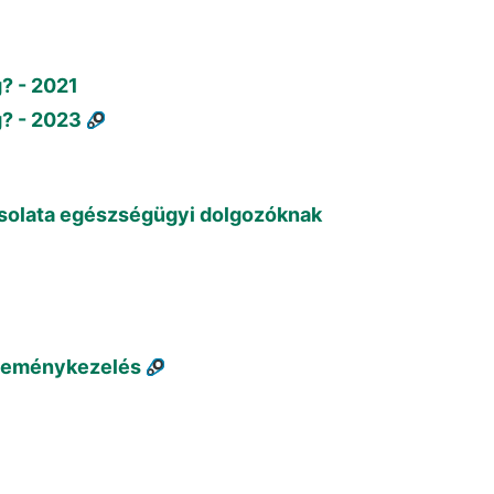
g? - 2021
g? - 2023
csolata egészségügyi dolgozóknak
üldeménykezelés