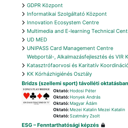
GDPR Központ
Informatikai Szolgáltató Központ
Innovation Ecosystem Centre
Multimedia and E-learning Technical Cent
UD MED
UNIPASS Card Management Centre
Webportál-, Alkalmazásfejlesztés és VIR
Katasztrófaorvosi és Karitatív Koordinác
KK Kórházhigiénés Osztály
Bridzs (szellemi sport) távolléti oktatás
Oktató:
Hodosi Péter
Oktató:
Honyek András
Oktató:
Magyar Ádám
Oktató:
Mezei Katalin Mezei Katalin
Oktató:
Szatmáry Zsolt
ESG – Fenntarthatósági képzés