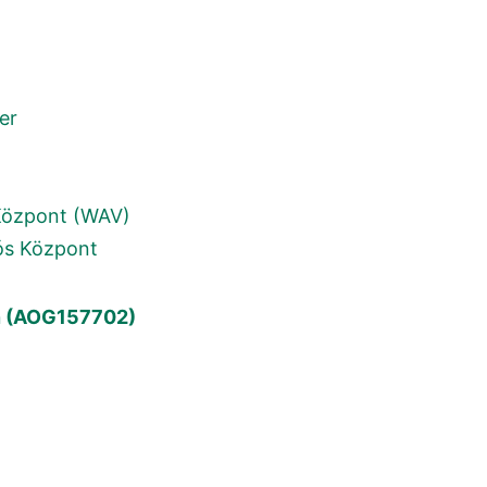
er
 Központ (WAV)
iós Központ
ban (AOG157702)