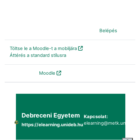
Jelenleg vendégként van bejelentkezve (
Belépés
)
Töltse le a Moodle-t a mobiljára
Áttérés a standard stílusra
Szolgáltatja a
Moodle
Debreceni Egyetem
Kapcsolat:
elearning@metk.unideb.h
https://elearning.unideb.hu