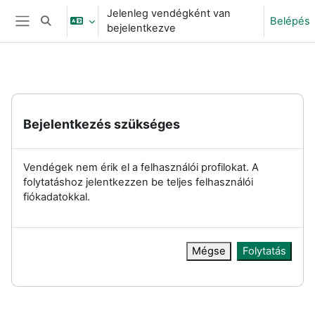
Tovább a fő tartalomhoz
Jelenleg vendégként van
Belépés
Keresési bemeneti adatok váltása
bejelentkezve
Oldalpanel
Bejelentkezés szükséges
Vendégek nem érik el a felhasználói profilokat. A
folytatáshoz jelentkezzen be teljes felhasználói
fiókadatokkal.
Mégse
Folytatás