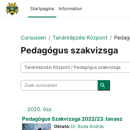
Ga naar hoofdinhoud
Startpagina
Information
Cursussen
Tanárképzési Központ
Pedag
Pedagógus szakvizsga
Cursuscategorieën
Zoek cursussen
Zoek cursus
2020. ősz
Pedagógus Szakvizsga 2022/23. tavasz
Oktató:
Dr. Buda András