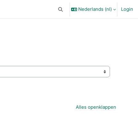
Nederlands ‎(nl)‎
Login
Schakel zoek invoer
Alles openklappen