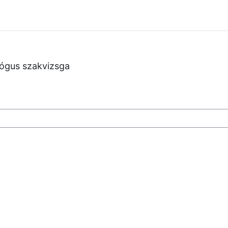
ógus szakvizsga
sen