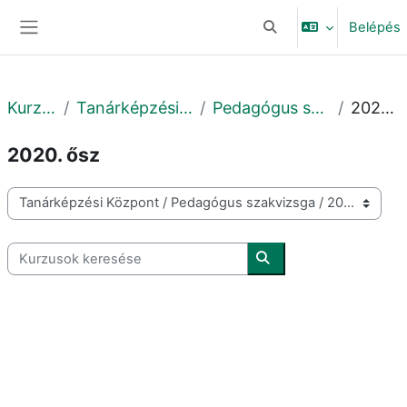
Tovább a fő tartalomhoz
Belépés
Keresési bemeneti adat
Oldalpanel
Kurzusok
Tanárképzési Központ
Pedagógus szakvizsga
2020. ősz
2020. ősz
Kurzuskategóriák
Kurzusok keresése
Kurzusok keresése