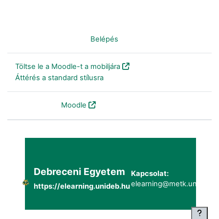
Nincs bejelentkezve. (
Belépés
)
Töltse le a Moodle-t a mobiljára
Áttérés a standard stílusra
Szolgáltatja a
Moodle
Debreceni Egyetem
Kapcsolat:
elearning@metk.unideb.h
https://elearning.unideb.hu