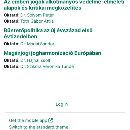
Az emberi jogok alkotmányos védelme: elméleti
alapok és kritikai megközelítés
Oktató:
Dr. Sólyom Péter
Oktató:
Tóth Gábor Attila
Büntetőpolitika az új évszázad első
évtizedeiben
Oktató:
Dr. Madai Sándor
Magánjogi jogharmonizáció Európában
Oktató:
Dr. Hajnal Zsolt
Oktató:
Dr. Szikora Veronika Tünde
You are not logged in. (
Log in
)
Get the mobile app
Switch to the standard theme