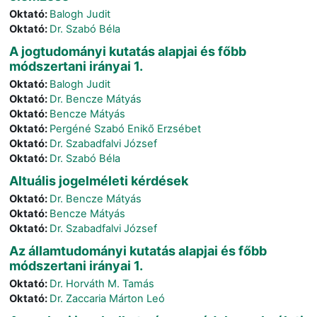
Oktató:
Balogh Judit
Oktató:
Dr. Szabó Béla
A jogtudományi kutatás alapjai és főbb
módszertani irányai 1.
Oktató:
Balogh Judit
Oktató:
Dr. Bencze Mátyás
Oktató:
Bencze Mátyás
Oktató:
Pergéné Szabó Enikő Erzsébet
Oktató:
Dr. Szabadfalvi József
Oktató:
Dr. Szabó Béla
Altuális jogelméleti kérdések
Oktató:
Dr. Bencze Mátyás
Oktató:
Bencze Mátyás
Oktató:
Dr. Szabadfalvi József
Az államtudományi kutatás alapjai és főbb
módszertani irányai 1.
Oktató:
Dr. Horváth M. Tamás
Oktató:
Dr. Zaccaria Márton Leó