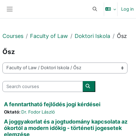
Skip to main content
Log in
Toggle search input
Side panel
Courses
Faculty of Law
Doktori Iskola
Ősz
Ősz
Course categories
Search courses
Search courses
A fenntartható fejlődés jogi kérdései
Oktató:
Dr. Fodor László
A joggyakorlat és a jogtudomány kapcsolata az
ókortól a modern időkig - történeti jogesetek
elemzése