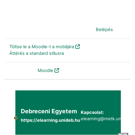
Jelenleg vendégként van bejelentkezve (
Belépés
)
Töltse le a Moodle-t a mobiljára
Áttérés a standard stílusra
Szolgáltatja a
Moodle
Debreceni Egyetem
Kapcsolat:
elearning@metk.unideb.h
https://elearning.unideb.hu