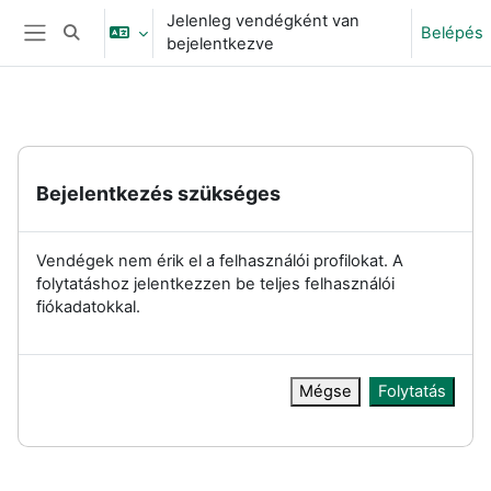
Tovább a fő tartalomhoz
Jelenleg vendégként van
Belépés
Keresési bemeneti adatok váltása
bejelentkezve
Oldalpanel
Bejelentkezés szükséges
Vendégek nem érik el a felhasználói profilokat. A
folytatáshoz jelentkezzen be teljes felhasználói
fiókadatokkal.
Mégse
Folytatás