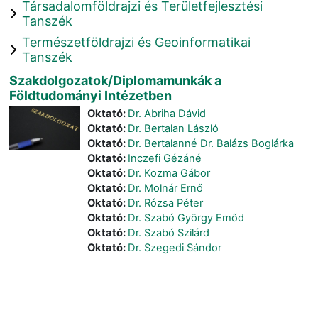
Társadalomföldrajzi és Területfejlesztési
Tanszék
Természetföldrajzi és Geoinformatikai
Tanszék
Szakdolgozatok/Diplomamunkák a
Földtudományi Intézetben
Oktató:
Dr. Abriha Dávid
Oktató:
Dr. Bertalan László
Oktató:
Dr. Bertalanné Dr. Balázs Boglárka
Oktató:
Inczefi Gézáné
Oktató:
Dr. Kozma Gábor
Oktató:
Dr. Molnár Ernő
Oktató:
Dr. Rózsa Péter
Oktató:
Dr. Szabó György Emőd
Oktató:
Dr. Szabó Szilárd
Oktató:
Dr. Szegedi Sándor