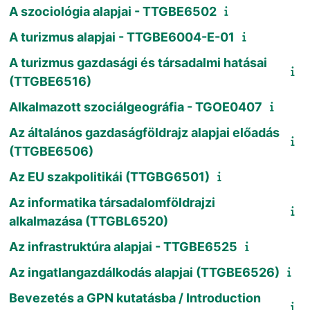
A szociológia alapjai - TTGBE6502
A turizmus alapjai - TTGBE6004-E-01
A turizmus gazdasági és társadalmi hatásai
(TTGBE6516)
Alkalmazott szociálgeográfia - TGOE0407
Az általános gazdaságföldrajz alapjai előadás
(TTGBE6506)
Az EU szakpolitikái (TTGBG6501)
Az informatika társadalomföldrajzi
alkalmazása (TTGBL6520)
Az infrastruktúra alapjai - TTGBE6525
Az ingatlangazdálkodás alapjai (TTGBE6526)
Bevezetés a GPN kutatásba / Introduction