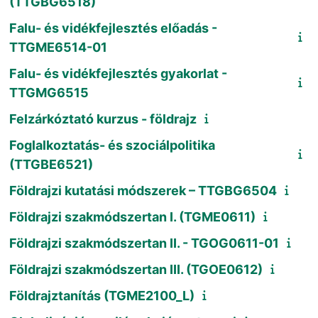
(TTGBG6518)
Falu- és vidékfejlesztés előadás -
TTGME6514-01
Falu- és vidékfejlesztés gyakorlat -
TTGMG6515
Felzárkóztató kurzus - földrajz
Foglalkoztatás- és szociálpolitika
(TTGBE6521)
Földrajzi kutatási módszerek – TTGBG6504
Földrajzi szakmódszertan I. (TGME0611)
Földrajzi szakmódszertan II. - TGOG0611-01
Földrajzi szakmódszertan III. (TGOE0612)
Földrajztanítás (TGME2100_L)