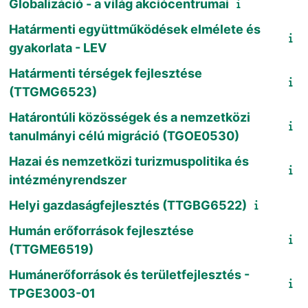
Globalizáció - a világ akciócentrumai
Határmenti együttműködések elmélete és
gyakorlata - LEV
Határmenti térségek fejlesztése
(TTGMG6523)
Határontúli közösségek és a nemzetközi
tanulmányi célú migráció (TGOE0530)
Hazai és nemzetközi turizmuspolitika és
intézményrendszer
Helyi gazdaságfejlesztés (TTGBG6522)
Humán erőforrások fejlesztése
(TTGME6519)
Humánerőforrások és területfejlesztés -
TPGE3003-01