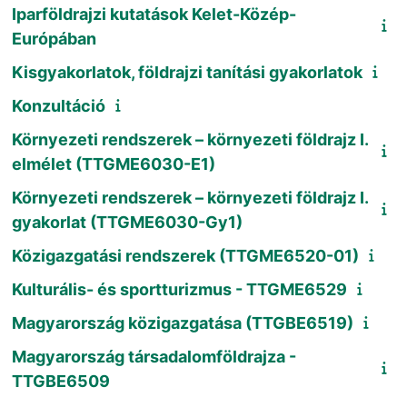
Iparföldrajzi kutatások Kelet-Közép-
Európában
Kisgyakorlatok, földrajzi tanítási gyakorlatok
Konzultáció
Környezeti rendszerek – környezeti földrajz I.
elmélet (TTGME6030-E1)
Környezeti rendszerek – környezeti földrajz I.
gyakorlat (TTGME6030-Gy1)
Közigazgatási rendszerek (TTGME6520-01)
Kulturális- és sportturizmus - TTGME6529
Magyarország közigazgatása (TTGBE6519)
Magyarország társadalomföldrajza -
TTGBE6509