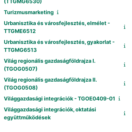
(TTGMG6530)
Turizmusmarketing
Urbanisztika és városfejlesztés, elmélet -
TTGME6512
Urbanisztika és városfejlesztés, gyakorlat -
TTGMG6513
Világ regionális gazdaságföldrajza I.
(TGOG0507)
Világ regionális gazdaságföldrajza II.
(TGOG0508)
Világgazdasági integrációk - TGOE0409-01
Világgazdasági integrációk, oktatási
együttműködések