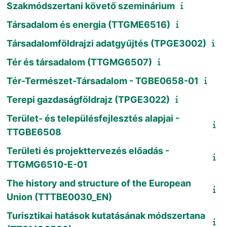
Szakmódszertani követő szeminárium
Társadalom és energia (TTGME6516)
Társadalomföldrajzi adatgyűjtés (TPGE3002)
Tér és társadalom (TTGMG6507)
Tér-Természet-Társadalom - TGBE0658-01
Terepi gazdaságföldrajz (TPGE3022)
Terület- és településfejlesztés alapjai -
TTGBE6508
Területi és projekttervezés előadás -
TTGMG6510-E-01
The history and structure of the European
Union (TTTBE0030_EN)
Turisztikai hatások kutatásának módszertana