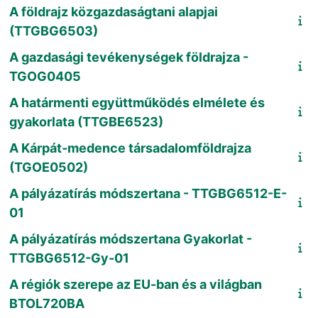
A földrajz közgazdaságtani alapjai
(TTGBG6503)
A gazdasági tevékenységek földrajza -
TGOG0405
A határmenti együttműködés elmélete és
gyakorlata (TTGBE6523)
A Kárpát-medence társadalomföldrajza
(TGOE0502)
A pályázatírás módszertana - TTGBG6512-E-
01
A pályázatírás módszertana Gyakorlat -
TTGBG6512-Gy-01
A régiók szerepe az EU-ban és a világban
BTOL720BA