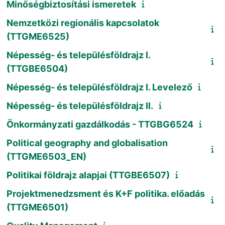
Minőségbiztosítási ismeretek
Nemzetközi regionális kapcsolatok
(TTGME6525)
Népesség- és településföldrajz I.
(TTGBE6504)
Népesség- és településföldrajz I. Levelező
Népesség- és településföldrajz II.
Önkormányzati gazdálkodás - TTGBG6524
Political geography and globalisation
(TTGME6503_EN)
Politikai földrajz alapjai (TTGBE6507)
Projektmenedzsment és K+F politika. előadás
(TTGME6501)