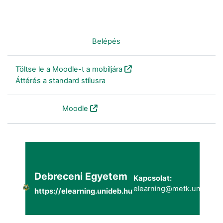
Nincs bejelentkezve. (
Belépés
)
Töltse le a Moodle-t a mobiljára
Áttérés a standard stílusra
Szolgáltatja a
Moodle
Debreceni Egyetem
Kapcsolat:
elearning@metk.unideb.h
https://elearning.unideb.hu