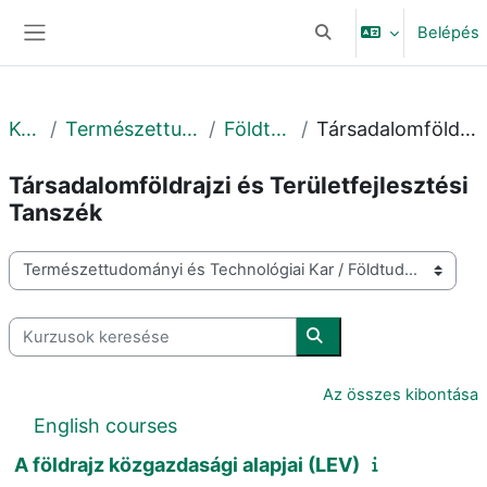
Tovább a fő tartalomhoz
Belépés
Keresési bemeneti adat
Oldalpanel
Kurzusok
Természettudományi és Technológiai Kar
Földtudományi Intézet
Társadalomföldrajzi és Területfejlesztési Tanszék
Társadalomföldrajzi és Területfejlesztési
Tanszék
Kurzuskategóriák
Kurzusok keresése
Kurzusok keresése
Az összes kibontása
English courses
A földrajz közgazdasági alapjai (LEV)