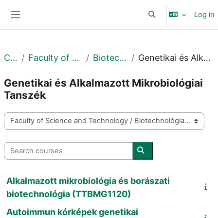
Skip to main content
Log in
Toggle search input
Side panel
Courses
Faculty of Science and Technology
Biotechnológiai Intézet
Genetikai és Alkalmazott Mikrobiológiai Tanszék
Genetikai és Alkalmazott Mikrobiológiai
Tanszék
Course categories
Search courses
Search courses
Alkalmazott mikrobiológia és borászati
biotechnológia (TTBMG1120)
Autoimmun kórképek genetikai