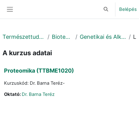
Tovább a fő tartalomhoz
Belépés
Keresési bemene
Oldalpanel
Természettudományi és Technológiai Kar
Biotechnológiai Intézet
Genetikai és Alkalmazott Mikrobiológiai Tanszék
Leí
A kurzus adatai
Proteomika (TTBME1020)
Kurzuskód: Dr. Barna Teréz-
Oktató:
Dr. Barna Teréz