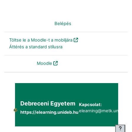
Nincs bejelentkezve. (
Belépés
)
Töltse le a Moodle-t a mobiljára
Áttérés a standard stílusra
Szolgáltatja a
Moodle
Debreceni Egyetem
Kapcsolat:
elearning@metk.unideb.h
https://elearning.unideb.hu