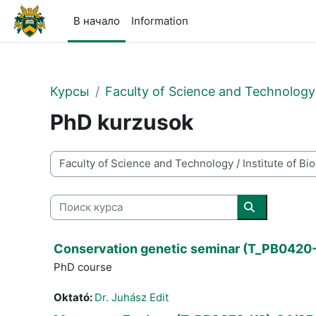
Перейти к основному содержанию
В начало
Information
Курсы
Faculty of Science and Technology
PhD kurzusok
Категории курсов
Поиск курса
Поиск курса
Conservation genetic seminar (T_PB0420
PhD course
Oktató:
Dr. Juhász Edit