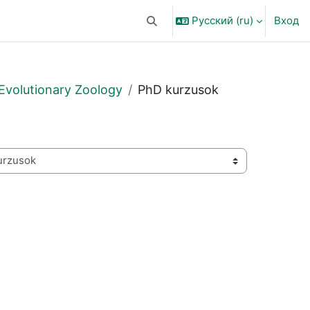
Русский ‎(ru)‎
Вход
Изменить данные поисковой ст
Evolutionary Zoology
PhD kurzusok