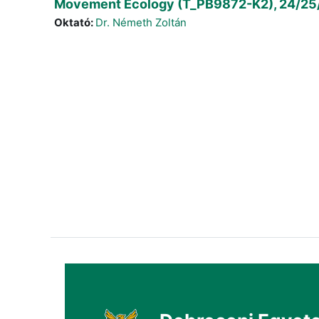
Movement Ecology (T_PB9872-K2), 24/25
Oktató:
Dr. Németh Zoltán