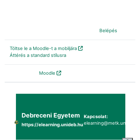
Jelenleg vendégként van bejelentkezve (
Belépés
)
Töltse le a Moodle-t a mobiljára
Áttérés a standard stílusra
Szolgáltatja a
Moodle
Debreceni Egyetem
Kapcsolat:
elearning@metk.unideb.h
https://elearning.unideb.hu