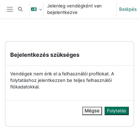
Tovább a fő tartalomhoz
Jelenleg vendégként van
Belépés
Keresési bemeneti adatok váltása
bejelentkezve
Oldalpanel
Bejelentkezés szükséges
Vendégek nem érik el a felhasználói profilokat. A
folytatáshoz jelentkezzen be teljes felhasználói
fiókadatokkal.
Mégse
Folytatás