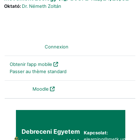
Oktató:
Dr. Németh Zoltán
Non connecté. (
Connexion
)
Obtenir l’app mobile
Passer au thème standard
Fourni par
Moodle
Debreceni Egyetem
Kapcsolat:
elearning@metk.unideb.h