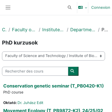
Passer au contenu principal
Connexion
Activer/désactiver la sais
Panneau latéral
Cours
Faculty of Science and Technology
Institute of Biology and Ecology
Department of Evolutionary Zoology
PhD kurzusok
PhD kurzusok
Catégories de cours
Rechercher des cours
Rechercher des cours
Conservation genetic seminar (T_PB0420-K1)
PhD course
Oktató:
Dr. Juhász Edit
Movement Ecology (T_PB9872-K2), 24/25/02