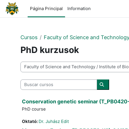
Salta al contenido principal
Página Principal
Information
Cursos
Faculty of Science and Technolog
PhD kurzusok
Categorías
Buscar cursos
Buscar curs
Conservation genetic seminar (T_PB0420
PhD course
Oktató:
Dr. Juhász Edit