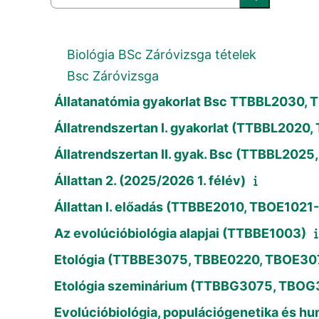
Caută cursur
Biológia BSc Záróvizsga tételek
Bsc Záróvizsga
Állatanatómia gyakorlat Bsc TTBBL2030,
Állatrendszertan I. gyakorlat (TTBBL2020
Állatrendszertan II. gyak. Bsc (TTBBL202
Állattan 2. (2025/2026 1. félév)
Állattan I. előadás (TTBBE2010, TBOE1021
Az evolúcióbiológia alapjai (TTBBE1003)
Etológia (TTBBE3075, TBBE0220, TBOE30
Etológia szeminárium (TTBBG3075, TBOG
Evolúcióbiológia, populációgenetika és h