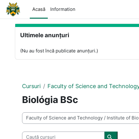
Sari la conţinutul principal
Acasă
Information
Blocuri
Omite Ultimele anunțuri
Ultimele anunțuri
(Nu au fost încă publicate anunțuri.)
Cursuri
Faculty of Science and Technolog
Biológia BSc
Categorii curs
Caută cursuri