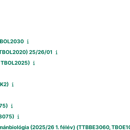
i
 TBOL2030
, TBOL2020) 25/26/01
5, TBOL2025)
-K2)
75)
3075)
umánbiológia (2025/26 1. félév) (TTBBE3060, TBOE