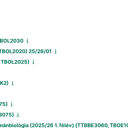
する
 TBOL2030
, TBOL2020) 25/26/01
5, TBOL2025)
-K2)
75)
3075)
umánbiológia (2025/26 1. félév) (TTBBE3060, TBOE