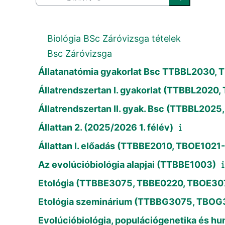
コースを検索
Biológia BSc Záróvizsga tételek
Bsc Záróvizsga
Állatanatómia gyakorlat Bsc TTBBL2030,
Állatrendszertan I. gyakorlat (TTBBL2020
Állatrendszertan II. gyak. Bsc (TTBBL202
Állattan 2. (2025/2026 1. félév)
Állattan I. előadás (TTBBE2010, TBOE1021
Az evolúcióbiológia alapjai (TTBBE1003)
Etológia (TTBBE3075, TBBE0220, TBOE30
Etológia szeminárium (TTBBG3075, TBOG
Evolúcióbiológia, populációgenetika és h