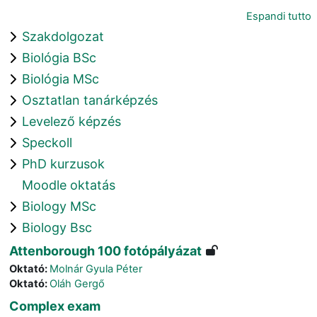
Espandi tutto
Szakdolgozat
Biológia BSc
Biológia MSc
Osztatlan tanárképzés
Levelező képzés
Speckoll
PhD kurzusok
Moodle oktatás
Biology MSc
Biology Bsc
Attenborough 100 fotópályázat
Oktató:
Molnár Gyula Péter
Oktató:
Oláh Gergő
Complex exam