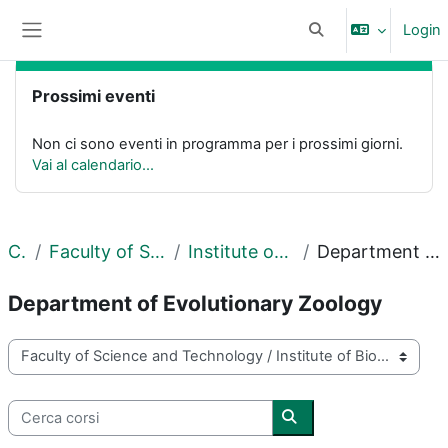
Vai al contenuto principale
Login
Attiva/disattiva input
Pannello laterale
Blocchi
Salta Prossimi eventi
Prossimi eventi
Non ci sono eventi in programma per i prossimi giorni.
Vai al calendario...
Corsi
Faculty of Science and Technology
Institute of Biology and Ecology
Department of Evolutionary Zoology
Department of Evolutionary Zoology
Categorie di corso
Cerca corsi
Cerca corsi