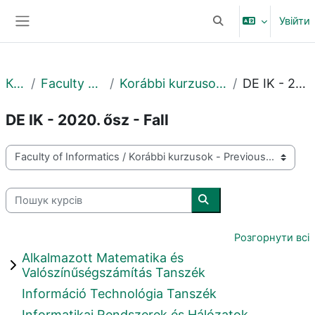
Перейти до головного вмісту
Увійти
Переключити введе
Бокова панель
Курси
Faculty of Informatics
Korábbi kurzusok - Previous courses
DE IK - 2020. ősz - Fall
DE IK - 2020. ősz - Fall
Категорії курсів
Пошук курсів
Пошук курсів
Розгорнути всі
Alkalmazott Matematika és
Valószínűségszámítás Tanszék
Információ Technológia Tanszék
Informatikai Rendszerek és Hálózatok