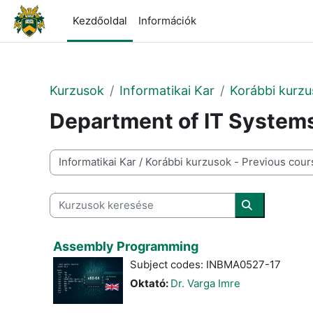
Tovább a fő tartalomhoz
Kezdőoldal
Információk
Kurzusok
Informatikai Kar
Korábbi kurzu
Department of IT System
Kurzuskategóriák
Kurzusok keresése
Kurzusok ke
Assembly Programming
Subject codes: INBMA0527-17
Oktató:
Dr. Varga Imre