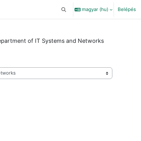
magyar ‎(hu)‎
Belépés
Keresési bemeneti adatok váltása
partment of IT Systems and Networks