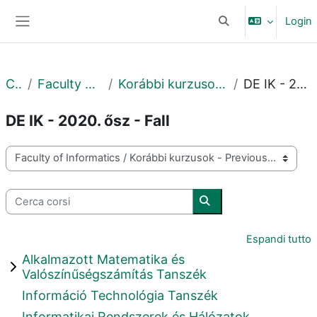
Vai al contenuto principale
Login
Attiva/disattiva input
Pannello laterale
Corsi
Faculty of Informatics
Korábbi kurzusok - Previous courses
DE IK - 2020. ősz - Fall
DE IK - 2020. ősz - Fall
Categorie di corso
Cerca corsi
Cerca corsi
Espandi tutto
Alkalmazott Matematika és
Valószínűségszámítás Tanszék
Információ Technológia Tanszék
Informatikai Rendszerek és Hálózatok