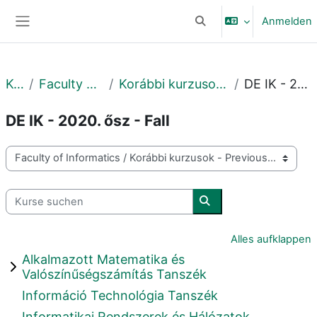
Zum Hauptinhalt
Anmelden
Sucheingabe umschalte
Website-Übersicht
Kurse
Faculty of Informatics
Korábbi kurzusok - Previous courses
DE IK - 2020. ősz - Fall
DE IK - 2020. ősz - Fall
Kursbereiche
Kurse suchen
Kurse suchen
Alles aufklappen
Alkalmazott Matematika és
Valószínűségszámítás Tanszék
Információ Technológia Tanszék
Informatikai Rendszerek és Hálózatok