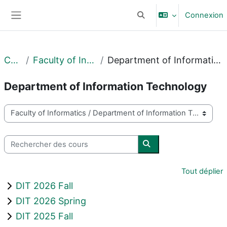
Passer au contenu principal
Connexion
Activer/désactiver la sais
Panneau latéral
Cours
Faculty of Informatics
Department of Information Technology
Department of Information Technology
Catégories de cours
Rechercher des cours
Rechercher des cours
Tout déplier
DIT 2026 Fall
DIT 2026 Spring
DIT 2025 Fall