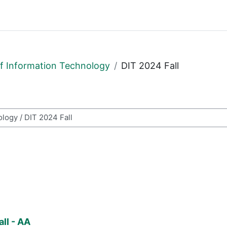
f Information Technology
DIT 2024 Fall
resése
l
ll - AA