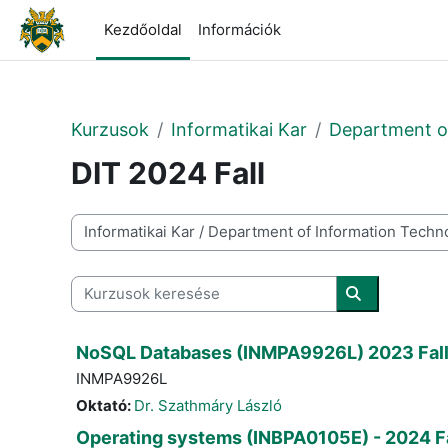
Tovább a fő tartalomhoz
Kezdőoldal
Információk
Kurzusok
Informatikai Kar
Department o
DIT 2024 Fall
Kurzuskategóriák
Kurzusok keresése
Kurzusok ke
NoSQL Databases (INMPA9926L) 2023 Fal
INMPA9926L
Oktató:
Dr. Szathmáry László
Operating systems (INBPA0105E) - 2024 Fa