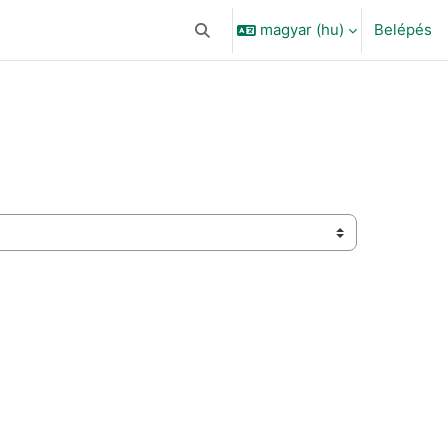
magyar ‎(hu)‎
Belépés
Keresési bemeneti adatok váltása