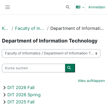
Zum Hauptinhalt
Anmelden
Sucheingabe umschalte
Website-Übersicht
Kurse
Faculty of Informatics
Department of Information Technology
Department of Information Technology
Kursbereiche
Kurse suchen
Kurse suchen
Alles aufklappen
DIT 2026 Fall
DIT 2026 Spring
DIT 2025 Fall