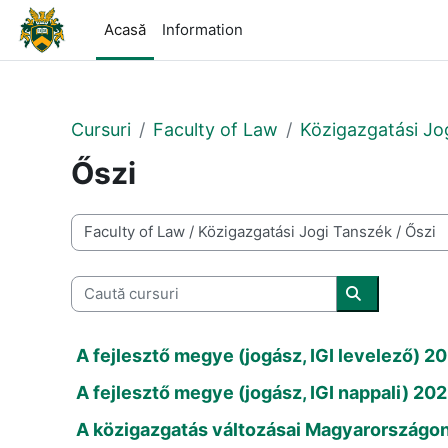
Sari la conţinutul principal
Acasă
Information
Cursuri
Faculty of Law
Közigazgatási Jo
Őszi
Categorii curs
Caută cursuri
Caută cursur
A fejlesztő megye (jogász, IGI levelező) 2
A fejlesztő megye (jogász, IGI nappali) 20
A közigazgatás változásai Magyarországon 