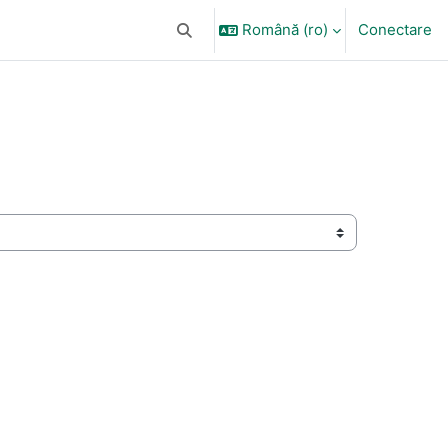
Română ‎(ro)‎
Conectare
Afișați căutarea