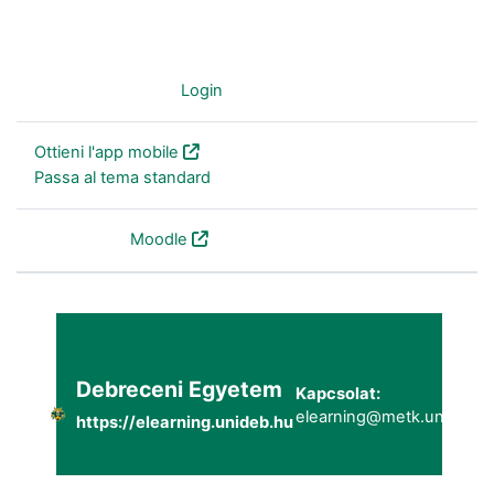
Non sei collegato. (
Login
)
Ottieni l'app mobile
Passa al tema standard
Powered by
Moodle
Debreceni Egyetem
Kapcsolat:
elearning@metk.unideb.h
https://elearning.unideb.hu