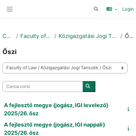
Vai al contenuto principale
Login
Attiva/disattiva input
Pannello laterale
Corsi
Faculty of Law
Közigazgatási Jogi Tanszék
Őszi
Őszi
Categorie di corso
Cerca corsi
Cerca corsi
A fejlesztő megye (jogász, IGI levelező)
2025/26. ősz
A fejlesztő megye (jogász, IGI nappali)
2025/26. ősz