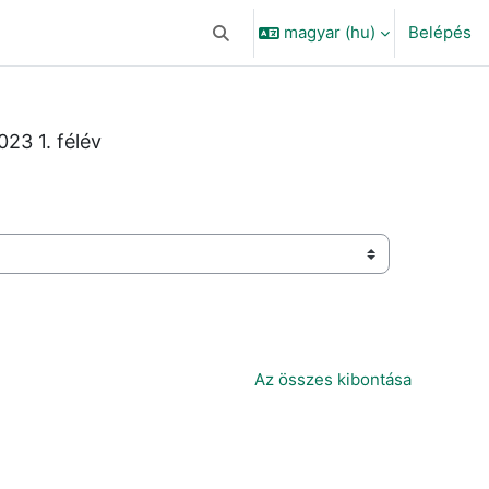
magyar ‎(hu)‎
Belépés
Keresési bemeneti adatok váltása
23 1. félév
Az összes kibontása