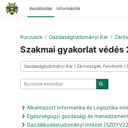
Tovább a fő tartalomhoz
Kezdőoldal
Információk
Kurzusok
Gazdaságtudományi Kar
Záróv
Szakmai gyakorlat védés 
Kurzuskategóriák
Kurzusok keresése
Kurzusok ke
Alkalmazott Informatika és Logisztika In
Egészségügyi gazdasági és menedzsment
Gazdálkodástudományi Intézet (SZGYV22