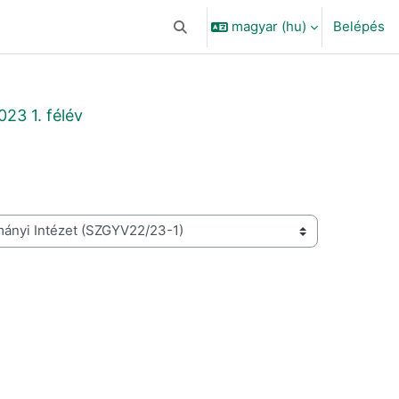
magyar ‎(hu)‎
Belépés
Keresési bemeneti adatok váltása
23 1. félév