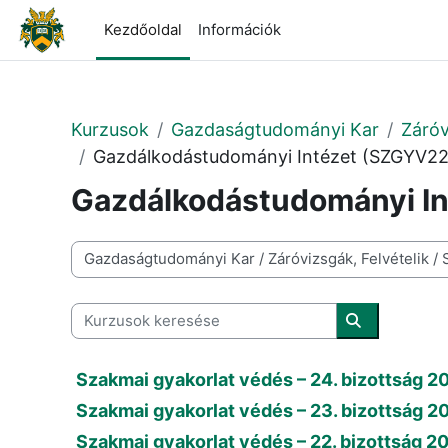
Tovább a fő tartalomhoz
Kezdőoldal
Információk
Kurzusok
Gazdaságtudományi Kar
Záróv
Gazdálkodástudományi Intézet (SZGYV22
Gazdálkodástudományi I
Kurzuskategóriák
Kurzusok keresése
Kurzusok ke
Szakmai gyakorlat védés – 24. bizottság 2
Szakmai gyakorlat védés – 23. bizottság 2
Szakmai gyakorlat védés – 22. bizottság 2