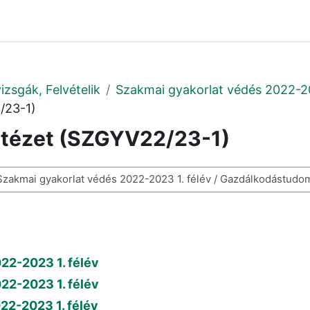
izsgák, Felvételik
Szakmai gyakorlat védés 2022-20
/23-1)
ntézet (SZGYV22/23-1)
resése
022-2023 1. félév
022-2023 1. félév
022-2023 1. félév