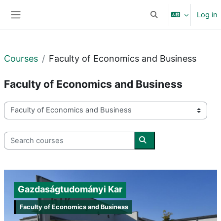
Skip to main content
Log in
Toggle search input
Side panel
Courses
Faculty of Economics and Business
Faculty of Economics and Business
Course categories
Search courses
Search courses
Gazdaságtudományi Kar
Faculty of Economics and Business