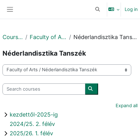
Skip to main content
Log in
Toggle search input
Side panel
Courses
Faculty of Arts
Néderlandisztika Tanszék
Néderlandisztika Tanszék
Course categories
Search courses
Search courses
Expand all
kezdettől-2025-ig
2024/25. 2. félév
2025/26. 1. félév