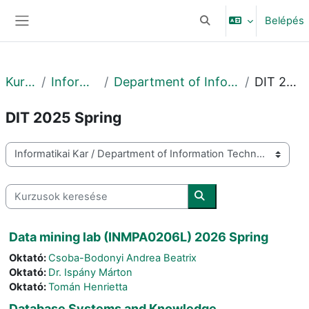
Tovább a fő tartalomhoz
Belépés
Keresési bemeneti adat
Oldalpanel
Kurzusok
Informatikai Kar
Department of Information Technology
DIT 2025 Spring
DIT 2025 Spring
Kurzuskategóriák
Kurzusok keresése
Kurzusok keresése
Data mining lab (INMPA0206L) 2026 Spring
Oktató:
Csoba-Bodonyi Andrea Beatrix
Oktató:
Dr. Ispány Márton
Oktató:
Tomán Henrietta
Database Systems and Knowledge