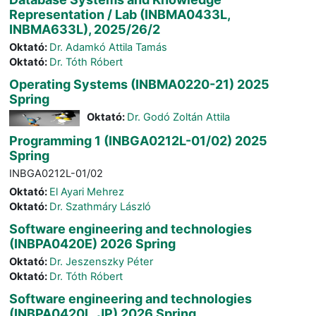
Representation / Lab (INBMA0433L,
INBMA633L), 2025/26/2
Oktató:
Dr. Adamkó Attila Tamás
Oktató:
Dr. Tóth Róbert
Operating Systems (INBMA0220-21) 2025
Spring
Oktató:
Dr. Godó Zoltán Attila
Programming 1 (INBGA0212L-01/02) 2025
Spring
INBGA0212L-01/02
Oktató:
El Ayari Mehrez
Oktató:
Dr. Szathmáry László
Software engineering and technologies
(INBPA0420E) 2026 Spring
Oktató:
Dr. Jeszenszky Péter
Oktató:
Dr. Tóth Róbert
Software engineering and technologies
(INBPA0420L, JP) 2026 Spring