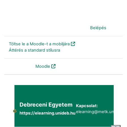
Jelenleg vendégként van bejelentkezve (
Belépés
)
Töltse le a Moodle-t a mobiljára
Áttérés a standard stílusra
Szolgáltatja a
Moodle
Debreceni Egyetem
Kapcsolat:
elearning@metk.unideb.h
https://elearning.unideb.hu