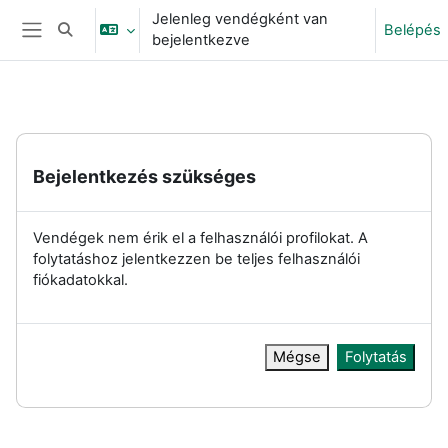
Tovább a fő tartalomhoz
Jelenleg vendégként van
Belépés
Keresési bemeneti adatok váltása
bejelentkezve
Oldalpanel
Bejelentkezés szükséges
Vendégek nem érik el a felhasználói profilokat. A
folytatáshoz jelentkezzen be teljes felhasználói
fiókadatokkal.
Mégse
Folytatás