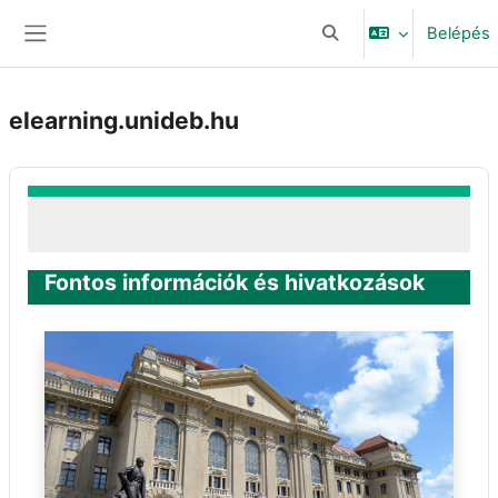
Tovább a fő tartalomhoz
Belépés
Keresési bemeneti adat
Oldalpanel
elearning.unideb.hu
Fontos információk és hivatkozások