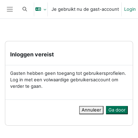
Ga naar hoofdinhoud
Je gebruikt nu de gast-account
Login
Schakel zoek invoer
Zijpaneel
Inloggen vereist
Gasten hebben geen toegang tot gebruikersprofielen.
Log in met een volwaardige gebruikersaccount om
verder te gaan.
Annuleer
Ga door