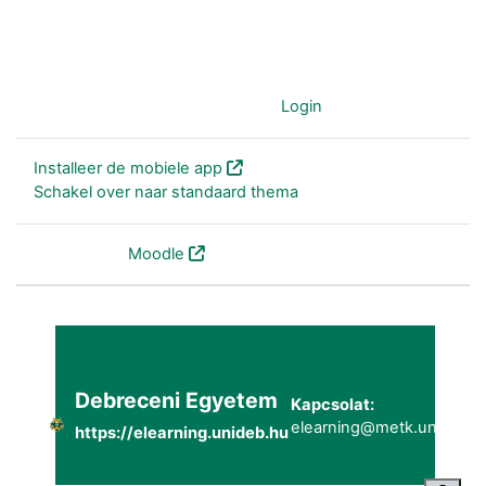
Je gebruikt nu de gast-account (
Login
)
Installeer de mobiele app
Schakel over naar standaard thema
Powered by
Moodle
Debreceni Egyetem
Kapcsolat:
elearning@metk.unideb.h
https://elearning.unideb.hu