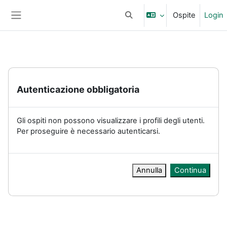
Vai al contenuto principale
Ospite
Login
Attiva/disattiva input di ricerc
Pannello laterale
Autenticazione obbligatoria
Gli ospiti non possono visualizzare i profili degli utenti.
Per proseguire è necessario autenticarsi.
Annulla
Continua