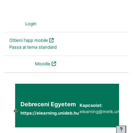
Ospite (
Login
)
Ottieni l'app mobile
Passa al tema standard
Powered by
Moodle
Debreceni Egyetem
Kapcsolat:
elearning@metk.unideb.h
https://elearning.unideb.hu