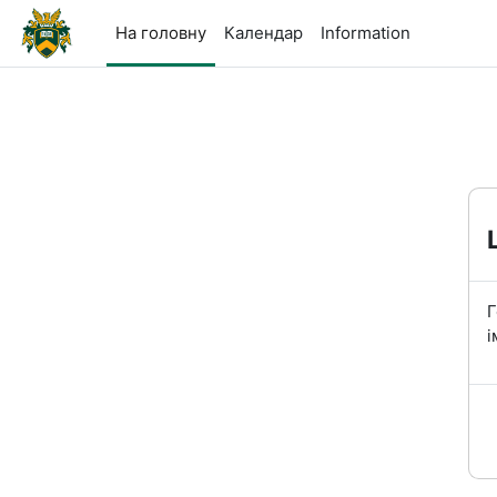
Перейти до головного вмісту
На головну
Календар
Information
Г
і