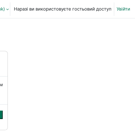
k)‎
Наразі ви використовуєте гостьовий доступ
Увійти
ня пошуку
їм
и