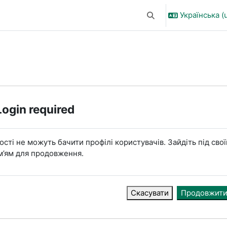
Українська ‎(u
Переключити введен
Login required
ості не можуть бачити профілі користувачів. Зайдіть під сво
м’ям для продовження.
Скасувати
Продовжит