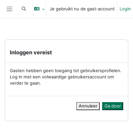
Ga naar hoofdinhoud
Je gebruikt nu de gast-account
Login
Schakel zoek invoer
Zijpaneel
Inloggen vereist
Gasten hebben geen toegang tot gebruikersprofielen.
Log in met een volwaardige gebruikersaccount om
verder te gaan.
Annuleer
Ga door