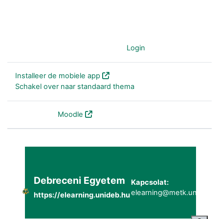
Je gebruikt nu de gast-account (
Login
)
Installeer de mobiele app
Schakel over naar standaard thema
Powered by
Moodle
Debreceni Egyetem
Kapcsolat:
elearning@metk.unideb.h
https://elearning.unideb.hu