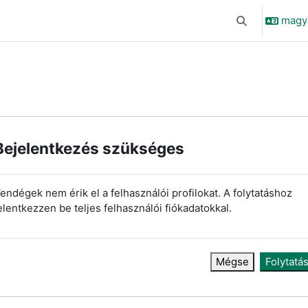
magyar
Keresési bemen
Bejelentkezés szükséges
endégek nem érik el a felhasználói profilokat. A folytatáshoz
elentkezzen be teljes felhasználói fiókadatokkal.
Mégse
Folytatá