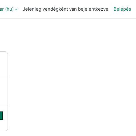
 ‎(hu)‎
Jelenleg vendégként van bejelentkezve
Belépés
eti adatok váltása
s