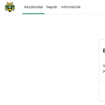
Tovább a fő tartalomhoz
Kezdőoldal
Naptár
Információk
V
j