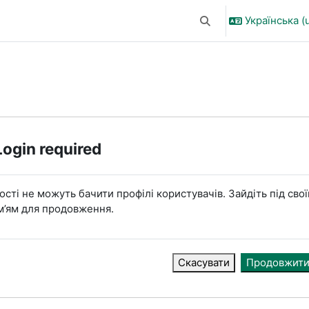
Українська ‎(u
Переключити введен
Login required
ості не можуть бачити профілі користувачів. Зайдіть під сво
м’ям для продовження.
Скасувати
Продовжит