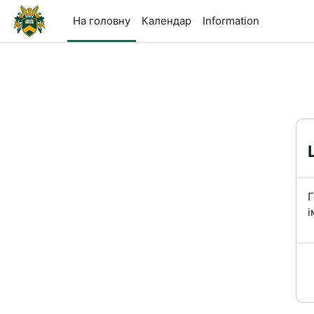
Перейти до головного вмісту
На головну
Календар
Information
Г
і