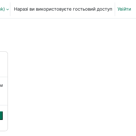
k)‎
Наразі ви використовуєте гостьовий доступ
Увійти
ня пошуку
їм
и