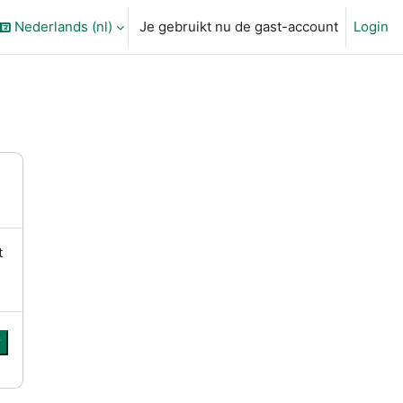
Nederlands ‎(nl)‎
Je gebruikt nu de gast-account
Login
l zoek invoer
t
r