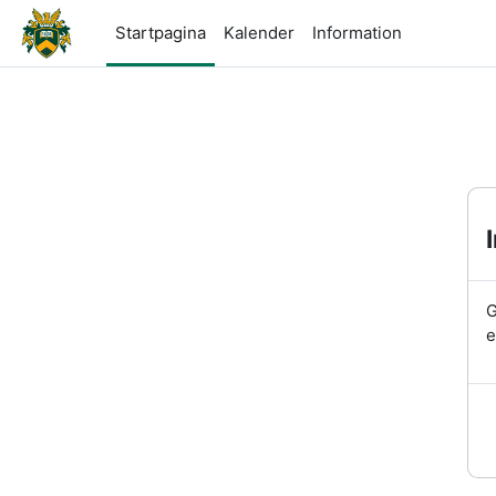
Ga naar hoofdinhoud
Startpagina
Kalender
Information
G
e