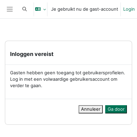
Ga naar hoofdinhoud
Je gebruikt nu de gast-account
Login
Schakel zoek invoer
Zijpaneel
Inloggen vereist
Gasten hebben geen toegang tot gebruikersprofielen.
Log in met een volwaardige gebruikersaccount om
verder te gaan.
Annuleer
Ga door