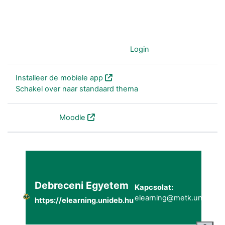
Je gebruikt nu de gast-account (
Login
)
Installeer de mobiele app
Schakel over naar standaard thema
Powered by
Moodle
Debreceni Egyetem
Kapcsolat:
elearning@metk.unideb.h
https://elearning.unideb.hu