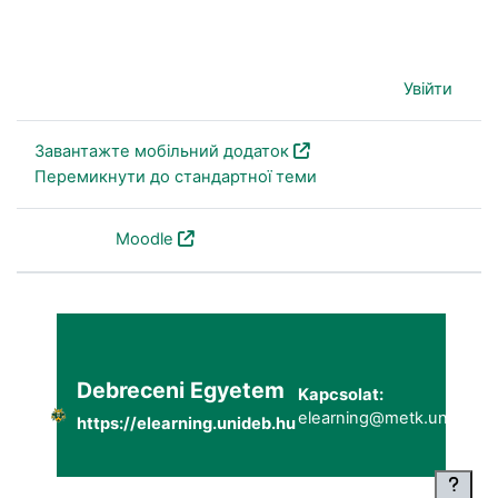
Наразі ви використовуєте гостьовий доступ (
Увійти
)
Завантажте мобільний додаток
Перемикнути до стандартної теми
На основі
Moodle
Debreceni Egyetem
Kapcsolat:
elearning@metk.unideb.h
https://elearning.unideb.hu