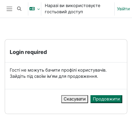
Перейти до головного вмісту
Наразі ви використовуєте
Увійти
Переключити введення пошуку
гостьовий доступ
Бокова панель
Login required
Гості не можуть бачити профілі користувачів.
Зайдіть під своїм ім’ям для продовження.
Скасувати
Продовжити