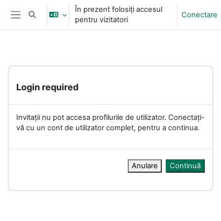
Sari la conţinutul principal
În prezent folosiți accesul
Conectare
Afișați căutarea
pentru vizitatori
Panou lateral
Login required
Invitații nu pot accesa profilurile de utilizator. Conectați-
vă cu un cont de utilizator complet, pentru a continua.
Anulare
Continuă