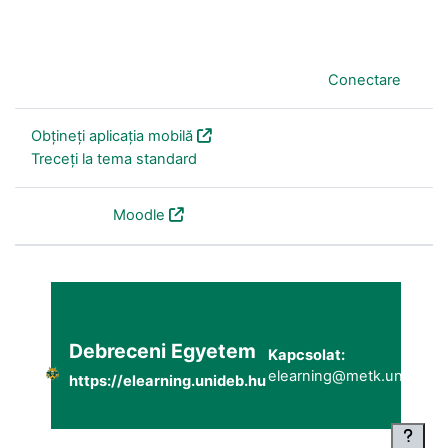
În prezent folosiți accesul pentru vizitatori (
Conectare
)
Obțineți aplicația mobilă
Treceți la tema standard
Furnizat de
Moodle
Debreceni Egyetem
Kapcsolat:
elearning@metk.unideb.h
https://elearning.unideb.hu