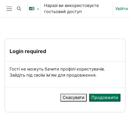
Перейти до головного вмісту
Наразі ви використовуєте
Увійти
Переключити введення пошуку
гостьовий доступ
Бокова панель
Login required
Гості не можуть бачити профілі користувачів.
Зайдіть під своїм ім’ям для продовження.
Скасувати
Продовжити