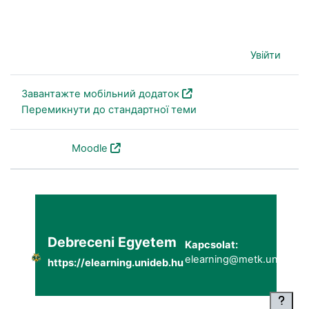
Наразі ви використовуєте гостьовий доступ (
Увійти
)
Завантажте мобільний додаток
Перемикнути до стандартної теми
На основі
Moodle
Debreceni Egyetem
Kapcsolat:
elearning@metk.unideb.h
https://elearning.unideb.hu