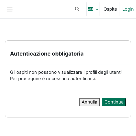
Vai al contenuto principale
Ospite
Login
Attiva/disattiva input di ricerc
Pannello laterale
Autenticazione obbligatoria
Gli ospiti non possono visualizzare i profili degli utenti.
Per proseguire è necessario autenticarsi.
Annulla
Continua