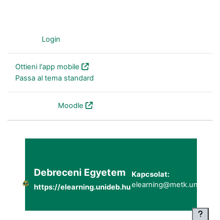
Ospite (
Login
)
Ottieni l'app mobile
Passa al tema standard
Powered by
Moodle
Debreceni Egyetem
Kapcsolat:
elearning@metk.unideb.h
https://elearning.unideb.hu