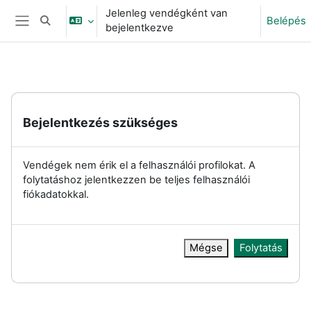
Tovább a fő tartalomhoz
Jelenleg vendégként van
Belépés
Keresési bemeneti adatok váltása
bejelentkezve
Oldalpanel
Bejelentkezés szükséges
Vendégek nem érik el a felhasználói profilokat. A
folytatáshoz jelentkezzen be teljes felhasználói
fiókadatokkal.
Mégse
Folytatás