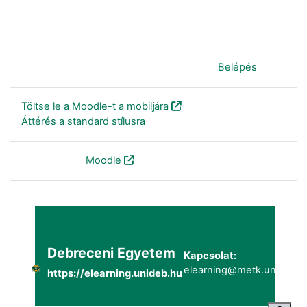
Jelenleg vendégként van bejelentkezve (
Belépés
)
Töltse le a Moodle-t a mobiljára
Áttérés a standard stílusra
Szolgáltatja a
Moodle
Debreceni Egyetem
Kapcsolat:
elearning@metk.unideb.h
https://elearning.unideb.hu